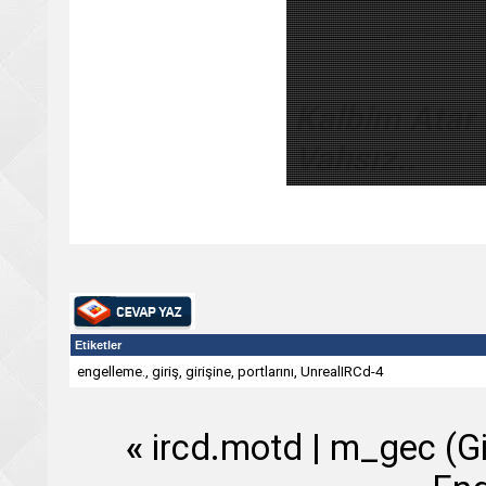
Kalbim Atar
Vahsız..
Etiketler
engelleme.
,
giriş
,
girişine
,
portlarını
,
UnrealIRCd-4
«
ircd.motd
|
m_gec (G