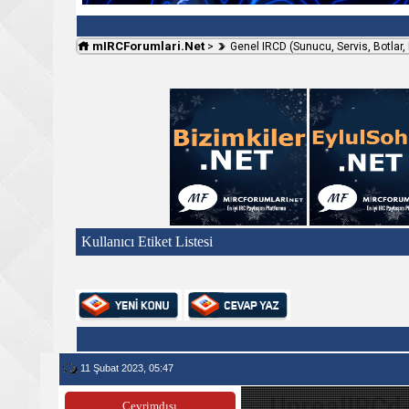
mIRCForumlari.Net
>
Genel IRCD (Sunucu, Servis, Botlar,
Kullanıcı Etiket Listesi
11 Şubat 2023, 05:47
UnrealIRCd-
Çevrimdışı