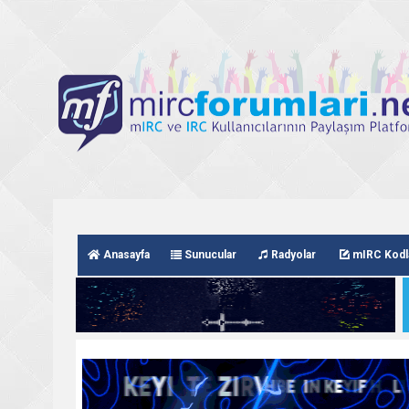
Anasayfa
Sunucular
Radyolar
mIRC Kodl