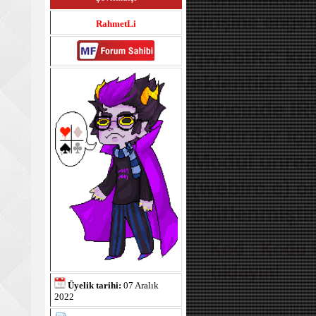
girişine enge
RahmetLi
qwebIRC kull
eklentidir. 
haricinde IRC
Saldırılar içi
Modul unreal
(webirc.c) o
editlenmiştir
Kod : Kodu 
tıklayın!
Üyelik tarihi:
07 Aralık
2022
 [KBSC][10: