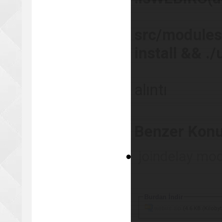
src/modules
install && .
alıntı
Benzer Konu
joindelay mod
Burdan İndir
webirc.zip
(4.6 KB (Kilobyt