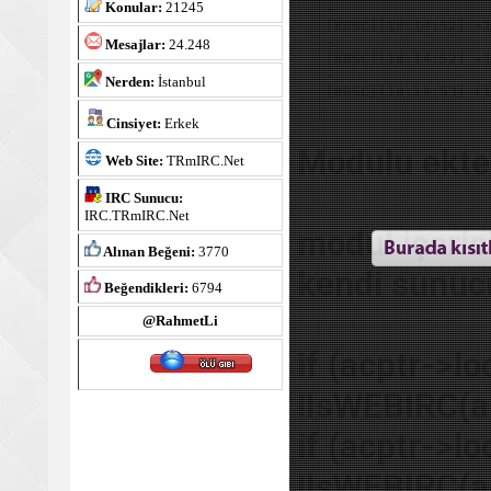
Konular:
21245
-

[KBSC][10:14:52] -I
-

Mesajlar:
24.248
[KBSC][10:14:52] -I
-

Nerden:
İstanbul
[KBSC][10:14:53] C
Cinsiyet:
Erkek
Modulu ekte
Web Site:
TRmIRC.Net
IRC Sunucu:
IRC.TRmIRC.Net
modul içerisi
Alınan Beğeni:
3770
kendi sunuc
Beğendikleri:
6794
@RahmetLi
if (acptr->l
Ruh Hali :
:
!IsWEBIRC(a
if (acptr->l
!IsWEBIRC(a