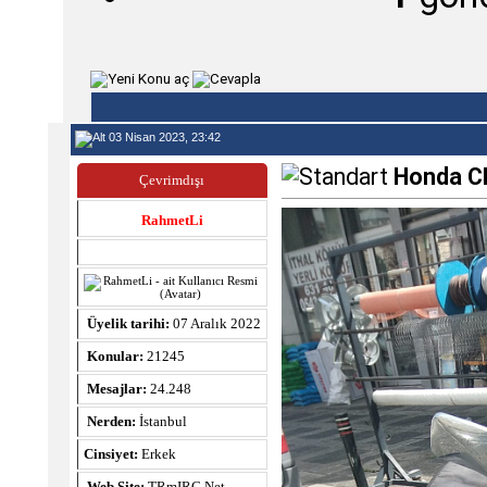
03 Nisan 2023, 23:42
Honda CB
Çevrimdışı
RahmetLi
Üyelik tarihi:
07 Aralık 2022
Konular:
21245
Mesajlar:
24.248
Nerden:
İstanbul
Cinsiyet:
Erkek
Web Site:
TRmIRC.Net