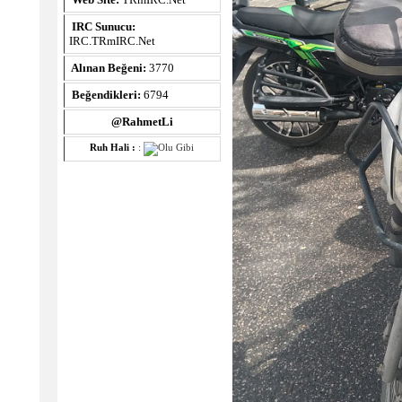
IRC Sunucu:
IRC.TRmIRC.Net
Alınan Beğeni:
3770
Beğendikleri:
6794
@RahmetLi
Ruh Hali :
: