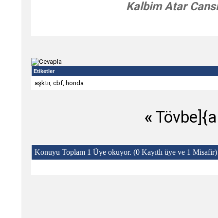
Kalbim Atar Cansı
Etiketler
aşktır
,
cbf
,
honda
«
Tövbe]{
Konuyu Toplam 1 Üye okuyor.
(0 Kayıtlı üye ve 1 Misafir)