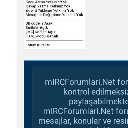
Konu Acma Yetkiniz
Yok
Cevap Yazma Yetkiniz
Yok
Eklenti Yükleme Yetkiniz
Yok
Mesajınızı Değiştirme Yetkiniz
Yok
BB code
is
Açık
Smileler
Açık
[IMG]
Kodları
Açık
HTML-Kodu
Kapalı
Forum Kuralları
mIRCForumlari.Net for
kontrol edilmeksi
paylaşabilmekte
mIRCForumlari.Net foru
mesajlar, konular ve res