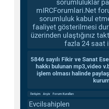
sorumluluklar pay
mIRCForumlari.Net foru
sorumluluk kabul etmem
faaliyet gösterilmesi d
üzerinden ulaştığınız tak
fazla 24 saat i
5846 sayılı Fikir ve Sanat Ese
hakkı bulunan mp3,video v.b.
işlem olması halinde paylaşan
kuruma
İletişim
Arşiv
Forum Kuralları
Evcilsahiplen