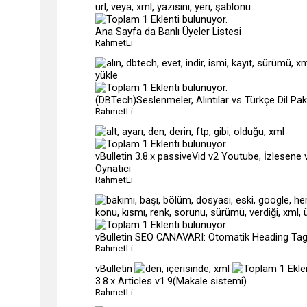
Ana Sayfa da Banlı Üyeler Listesi
RahmetLi
(DBTech)Seslenmeler, Alıntılar vs Türkçe Dil Pak
RahmetLi
vBulletin 3.8.x passiveVid v2 Youtube, İzlesene
Oynatıcı
RahmetLi
vBulletin SEO CANAVARI: Otomatik Heading Tag
RahmetLi
vBulletin
3.8.x Articles v1.9(Makale sistemi)
RahmetLi