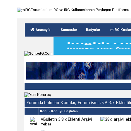
Anasayfa
Sunucular
Radyolar
mIRC Kodla
Forumda bulunan Konular, Forum ismi
: vB 3.x Eklentil
Konu
/
Konuyu Başlatan
VBulletin 3.8.x Eklenti Arşivi
YekTa