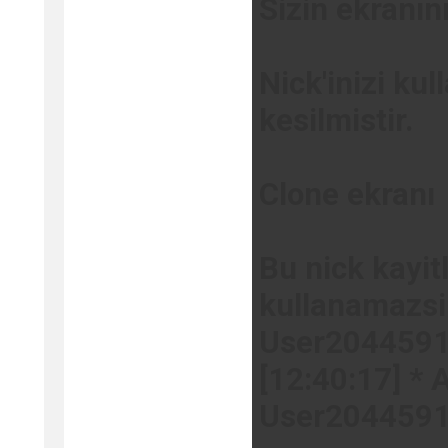
Sizin ekranın
Nick'inizi kul
kesilmistir.
Clone ekranı
Bu nick kayitli
kullanamazsi
User20445917
[12:40:17] * 
User204459