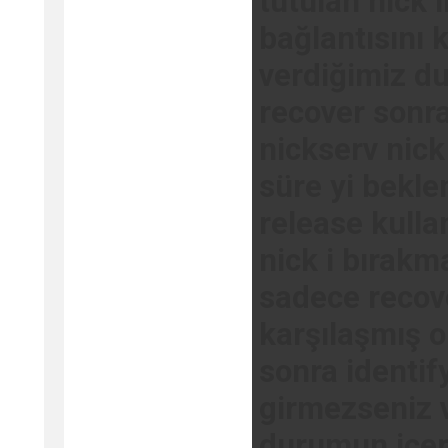
tutulan nick
bağlantısını 
verdiğimiz d
recover sonras
nickserv nick
süre yi bekl
release kulla
nick i bırakm
sadece recov
karşılaşmış ol
sonra identif
girmezseniz v
durumun icer