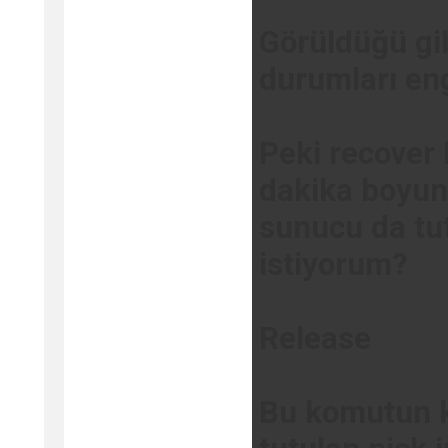
Görüldüğü gib
durumları eng
Peki recover
dakika boyun
sunucu da tu
istiyorum?
Release
Bu komutun k