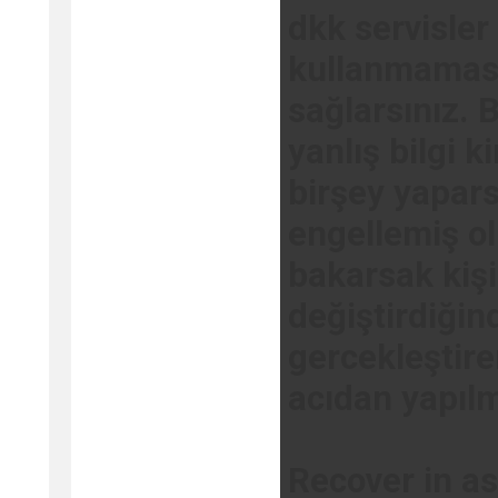
dkk servisler
kullanmaması 
sağlarsınız. 
yanlış bilgi ki
birşey yapars
engellemiş o
bakarsak kişi 
değiştirdiğin
gercekleştire
acıdan yapılm
Recover in as