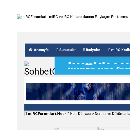
Anasayfa
Sunucular
Radyolar
mIRC Kodla
mIRCForumlari.Net
>
Help Dünyası
>
Dersler ve Dökümanla