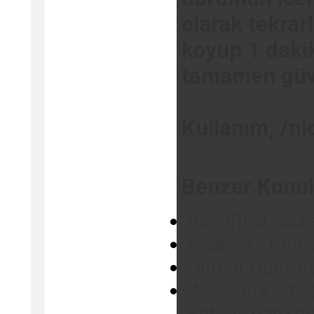
olarak tekrarl
koyup 1 daki
tamamen güve
Kullanım; /ni
Benzer Konul
InspIRCd Nick
NickServ Komu
Unreal Oper A
!NickServ - !N
Set - !ChanSe