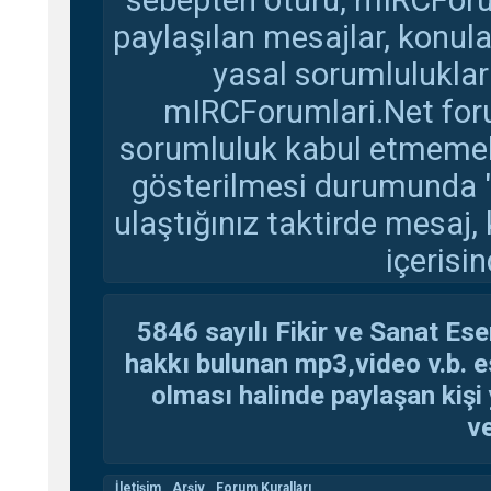
sebepten ötürü, mIRCForu
paylaşılan mesajlar, konul
yasal sorumluluklar 
mIRCForumlari.Net foru
sorumluluk kabul etmemekte
gösterilmesi durumunda 
ulaştığınız taktirde mesaj,
içerisin
5846 sayılı Fikir ve Sanat Ese
hakkı bulunan mp3,video v.b. es
olması halinde paylaşan kişi 
ve
İletişim
Arşiv
Forum Kuralları