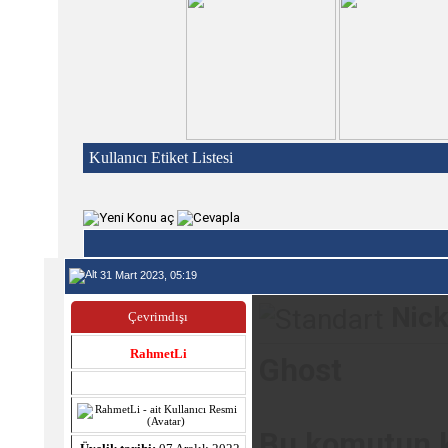
Kullanıcı Etiket Listesi
31 Mart 2023, 05:19
Nick
Çevrimdışı
RahmetLi
Ghost
Bu komutun k