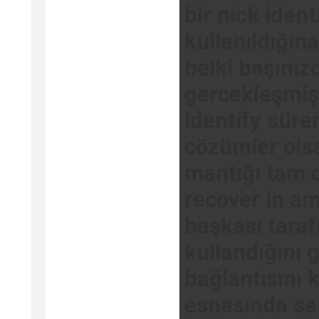
bir nick ident
kullanıldığına
belki başınız
gercekleşmiş
identify süren
cözümler olsa
mantığı tam o
recover in ama
başkası taraf
kullandığını 
bağlantısını
esnasında ser