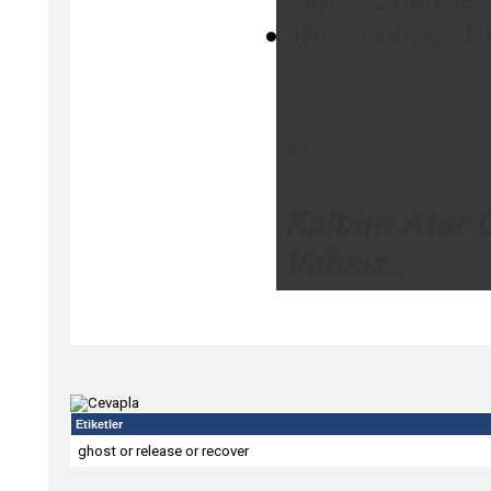
IRCServices 
Kalbim Atar 
Vahsız..
Etiketler
ghost or release or recover