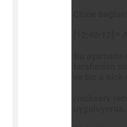
Clone bağlant
[12:40:12] * 
Bu aşamada şi
tarafından s
ve biz o nick 
/nickserv re
uyguluyoruz.