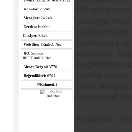
Üyelik tarihi:
07 Aralık 2022
olduğun süre 
Konular:
21245
yaşayıp veya
Mesajlar:
24.248
Nerden:
İstanbul
kullanmış oldu
Cinsiyet:
Erkek
kalmasına se
Web Site:
TRmIRC.Net
kullanılır. A
IRC Sunucu:
IRC.TRmIRC.Net
bağlantınızı 
Alınan Beğeni:
3770
online olara
Beğendikleri:
6794
gelir. Bu gib
@RahmetLi
in sunucu da
Ruh Hali :
:
Kullanım: /ni