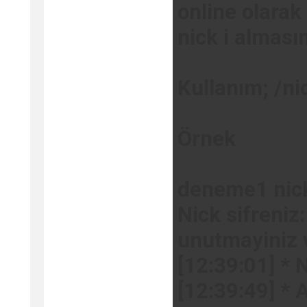
online olarak
nick i alması
Kullanım; /ni
Örnek
deneme1 nick'
Nick sifreniz:
unutmayiniz 
[12:39:01] * 
[12:39:49] * 