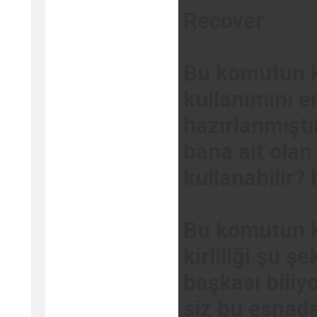
Recover
Bu komutun ku
kullanımını e
hazırlanmıştı
bana ait olan 
kullanabilir?
Bu komutun ku
kirliliği şu şe
başkası biliyo
siz bu esnad