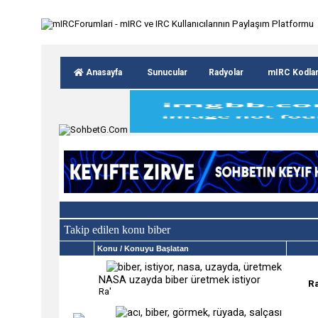
Anasayfa
Sunucular
Radyolar
mIRC Kodla
Takip edilen konu biber
Konu
/ Konuyu Başlatan
NASA uzayda biber üretmek istiyor
Ra
Ra'