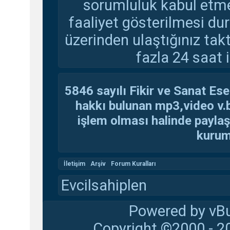
sorumluluk kabul etmem
faaliyet gösterilmesi d
üzerinden ulaştığınız tak
fazla 24 saat i
5846 sayılı Fikir ve Sanat Ese
hakkı bulunan mp3,video v.b.
işlem olması halinde paylaşan
kuruma
İletişim
Arşiv
Forum Kuralları
Evcilsahiplen
Powered by vBu
Copyright ©2000 - 20