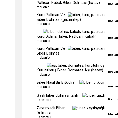
Patlıcan Kabak Biber Dolması (hatay)
meLa
meLanie
Kuru Patlıcan Ve
Biber Dolması (gaziantep)
meLa
meLanie
Kuru Dolma (biber, Patlıcan, Kabak)
meLa
meLanie
Kuru Patlıcan Ve
Biber Dolması
meLa
meLanie
Kurutulmuş Biber, Domates Aşı (hatay)
meLa
meLanie
Biber Nasıl Bir Bitkidir?
meLa
meLanie
Gazlı biber dolması tarifi
Rahme
RahmetLi
Zeytinyağlı Biber
Dolması
MeLe
RahmetLi