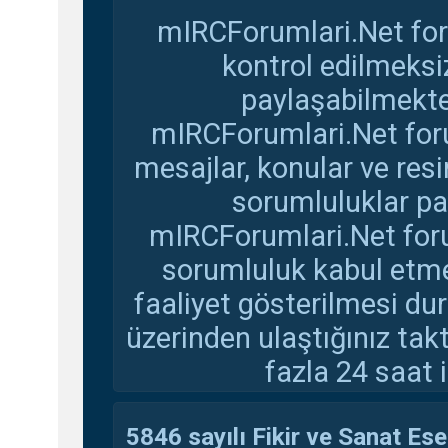
mIRCForumlari.Net for
kontrol edilmeksi
paylaşabilmekte
mIRCForumlari.Net foru
mesajlar, konular ve res
sorumluluklar pay
mIRCForumlari.Net foru
sorumluluk kabul etmem
faaliyet gösterilmesi d
üzerinden ulaştığınız tak
fazla 24 saat i
5846 sayılı Fikir ve Sanat Ese