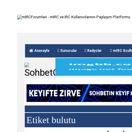
Anasayfa
Sunucular
Radyolar
mIRC Kodla
Etiket bulutu