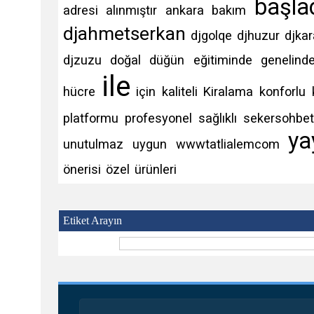
başla
adresi
alınmıştır
ankara
bakım
djahmetserkan
djgolqe
djhuzur
djkar
djzuzu
doğal
düğün
eğitiminde
genelind
ile
hücre
için
kaliteli
Kiralama
konforlu
platformu
profesyonel
sağlıklı
sekersohbet
ya
unutulmaz
uygun
wwwtatlialemcom
önerisi
özel
ürünleri
Etiket Arayın