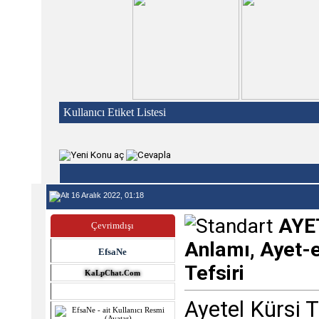
Kullanıcı Etiket Listesi
16 Aralık 2022, 01:18
AYE
Çevrimdışı
Anlamı, Ayet-e
EfsaNe
Tefsiri
KaLpChat.Com
Ayetel Kürsi