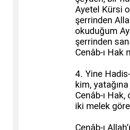
Ayetel Kürsi 
şerrinden Alla
okuduğum Aye
şerrinden sana
Cenâb-ı Hak 
4. Yine Hadis-
kim, yatağına 
Cenâb-ı Hak,
iki melek görev
Cenâb-ı Allah’