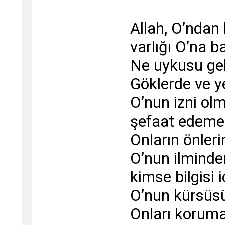
Allah, O’ndan 
varlığı O’na ba
Ne uykusu gel
Göklerde ve y
O’nun izni ol
şefaat edeme
Onların önleri
O’nun ilminden
kimse bilgisi 
O’nun kürsüsü 
Onları koruma