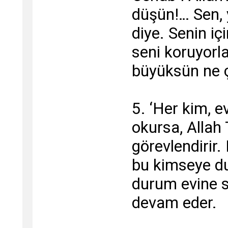
düşün!… Sen, 
diye. Senin iç
seni koruyorl
büyüksün ne 
5. ‘Her kim, e
okursa, Allah
görevlendirir.
bu kimseye du
durum evine 
devam eder.