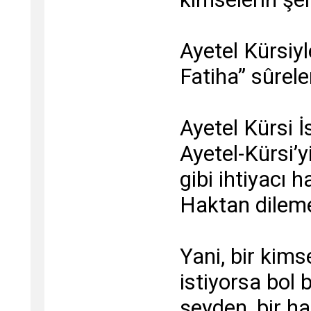
Ayetel Kürsiyl
Fatiha” sûrele
Ayetel Kürsi İ
Ayetel-Kürsi’
gibi ihtiyacı h
Haktan dilemel
Yani, bir kim
istiyorsa bol 
şeyden, bir h