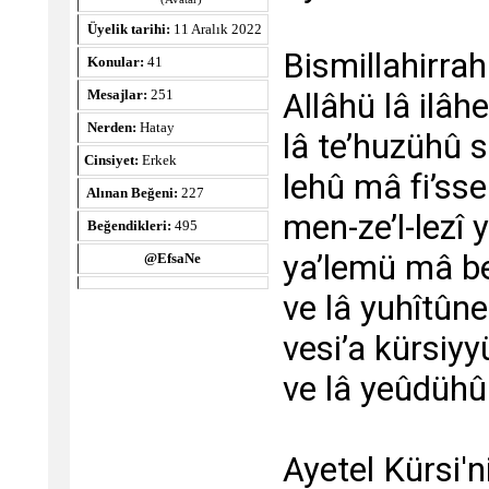
Üyelik tarihi:
11 Aralık 2022
Bismillahirra
Konular:
41
Allâhü lâ ilâh
Mesajlar:
251
Nerden:
Hatay
lâ te’huzühû 
Cinsiyet:
Erkek
lehû mâ fi’sse
Alınan Beğeni:
227
men-ze’l-lezî y
Beğendikleri:
495
ya’lemü mâ b
@EfsaNe
ve lâ yuhîtûne 
vesi’a kürsiyy
ve lâ yeûdühû
Ayetel Kürsi'