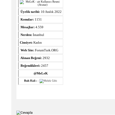
Üyelik tarihi:
10 Aralık 2022
Konular:
1151
Mesajlar:
4.559
Nerden:
İstanbul
Cinsiyet:
Kadın
Web Site:
ForumTurk.ORG
Alınan Beğeni:
2932
Beğendikleri:
2457
@MeLeK
Ruh Hali :
: