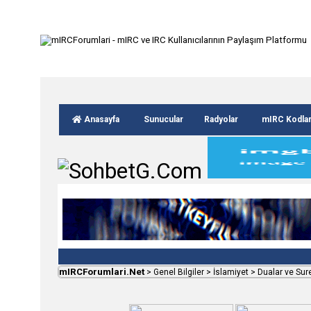
Anasayfa
Sunucular
Radyolar
mIRC Kodla
mIRCForumlari.Net
>
Genel Bilgiler
>
İslamiyet
>
Dualar ve Sur