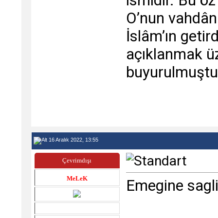
ismidir. Bu öz
O’nun vahdâniy
İslâm’ın getird
açıklanmak üz
buyurulmuştu
16 Aralık 2022, 13:55
Çevrimdışı
MeLeK
Emegine sagl