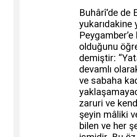
Buhârî’de de 
yukarıdakine y
Peygamber’e h
olduğunu öğre
demiştir: “Yat
devamlı olara
ve sabaha ka
yaklaşamayacak
zaruri ve kend
şeyin mâliki 
bilen ve her ş