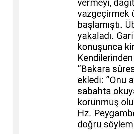
vermeyi, dağı
vazgeçirmek 
başlamıştı. Ü
yakaladı. Gari
konuşunca kim
Kendilerinden
“Bakara sûresi
ekledi: “Onu
sabahta okuy
korunmuş olu
Hz. Peygamber
doğru söylemi