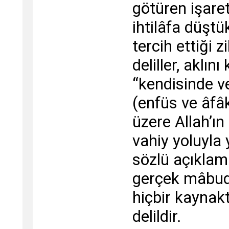
götüren işaret
ihtilâfa düştü
tercih ettiği 
deliller, aklı
“kendisinde v
(enfüs ve âfâ
üzere Allah’ın
vahiy yoluyla 
sözlü açıklam
gerçek mâbudu
hiçbir kaynakt
delildir.