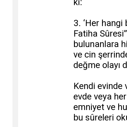
ki:
3. ‘Her hangi b
Fatiha Sûresi
bulunanlara h
ve cin şerrin
değme olayı d
Kendi evinde 
evde veya her
emniyet ve hu
bu sûreleri ok