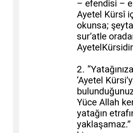
– efendisi – en
Ayetel Kürsî 
okunsa; şeyta
sur’atle oradan
AyetelKürsidi
2. “Yatağınıza
‘Ayetel Kürsi
bulunduğunuz
Yüce Allah ke
yatağın etrafı
yaklaşamaz.” 