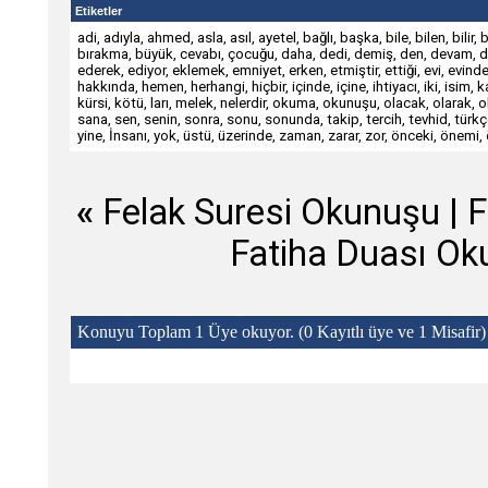
Etiketler
adi
,
adıyla
,
ahmed
,
asla
,
asıl
,
ayetel
,
bağlı
,
başka
,
bile
,
bilen
,
bilir
,
b
bırakma
,
büyük
,
cevabı
,
çocuğu
,
daha
,
dedi
,
demiş
,
den
,
devam
,
d
ederek
,
ediyor
,
eklemek
,
emniyet
,
erken
,
etmiştir
,
ettiği
,
evi
,
evind
hakkında
,
hemen
,
herhangi
,
hiçbir
,
içinde
,
içine
,
ihtiyacı
,
iki
,
isim
,
k
kürsi
,
kötü
,
ları
,
melek
,
nelerdir
,
okuma
,
okunuşu
,
olacak
,
olarak
,
o
sana
,
sen
,
senin
,
sonra
,
sonu
,
sonunda
,
takip
,
tercih
,
tevhid
,
türkç
yine
,
İnsanı
,
yok
,
üstü
,
üzerinde
,
zaman
,
zarar
,
zor
,
önceki
,
önemi
,
«
Felak Suresi Okunuşu
|
F
Fatiha Duası Ok
Konuyu Toplam 1 Üye okuyor.
(0 Kayıtlı üye ve 1 Misafir)