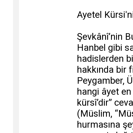
Ayetel Kürsi'ni
Şevkânî’nin B
Hanbel gibi s
hadislerden bi
hakkında bir f
Peygamber, Üb
hangi âyet en
kürsî’dir” cev
(Müslim, “Müs
hurmasına şey