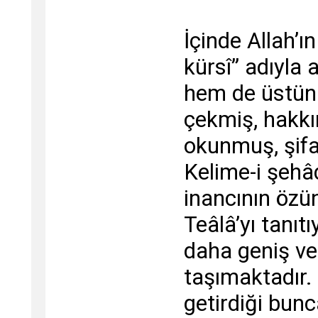
İçinde Allah’ın
kürsî” adıyla
hem de üstün ö
çekmiş, hakkı
okunmuş, şifa
Kelime-i şehâd
inancının özün
Teâlâ’yı tanıt
daha geniş ve 
taşımaktadır.
getirdiği bun