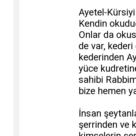
Ayetel-Kürsiy
Kendin okuduğ
Onlar da okus
de var, kederi
kederinden Ay
yüce kudretin
sahibi Rabbim
bize hemen ya
İnsan şeytanla
şerrinden ve k
kimselerin şe