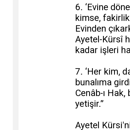
6. ‘Evine dön
kimse, fakirl
Evinden çıkar
Ayetel-Kürsî
kadar işleri ha
7. ‘Her kim, d
bunalıma girdi
Cenâb-ı Hak, 
yetişir.”
Ayetel Kürsi'ni